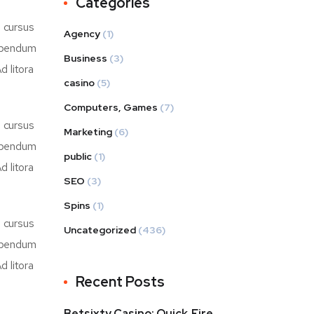
Categories
d cursus
Agency
(1)
bibendum
Business
(3)
d litora
casino
(5)
Computers, Games
(7)
d cursus
Marketing
(6)
bibendum
public
(1)
d litora
SEO
(3)
Spins
(1)
d cursus
Uncategorized
(436)
bibendum
d litora
Recent Posts
Betsixty Casino: Quick‑Fire