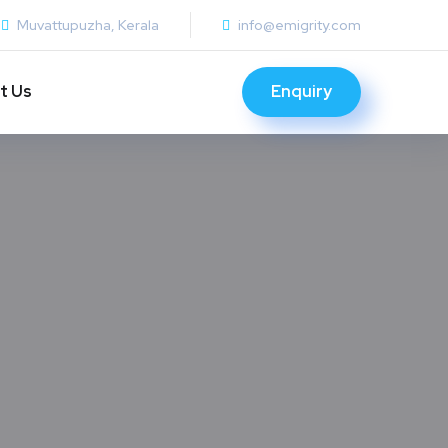
Muvattupuzha, Kerala
info@emigrity.com
t Us
Enquiry