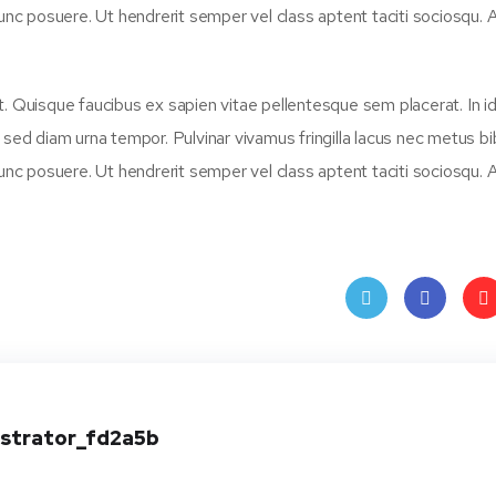
unc posuere. Ut hendrerit semper vel class aptent taciti sociosqu. A
t. Quisque faucibus ex sapien vitae pellentesque sem placerat. In i
n sed diam urna tempor. Pulvinar vivamus fringilla lacus nec metus 
unc posuere. Ut hendrerit semper vel class aptent taciti sociosqu. A
Twit
Face
Pin
ter
book
ere
t
istrator_fd2a5b