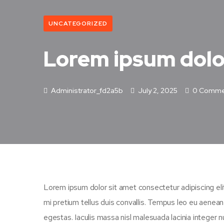
UNCATEGORIZED
Lorem ipsum dolo
Administrator_fd2a5b
July 2, 2025
0 Comme
Lorem ipsum dolor sit amet consectetur adipiscing eli
mi pretium tellus duis convallis. Tempus leo eu aenea
egestas. Iaculis massa nisl malesuada lacinia integer n