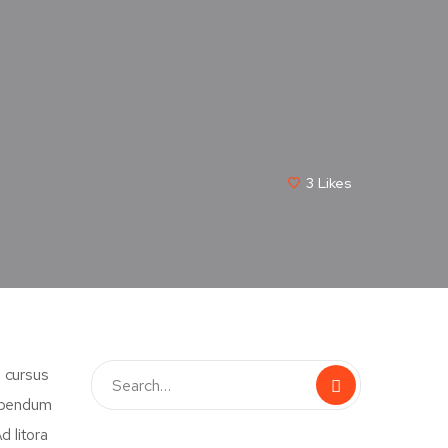
3
Likes
d cursus
bibendum
d litora