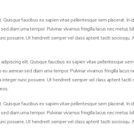
t. Quisque faucibus ex sapien vitae pellentesque sem placerat. In i
n sed diam urna tempor. Pulvinar vivamus fringilla lacus nec metus 
unc posuere. Ut hendrerit semper vel class aptent taciti sociosqu. A
dipiscing elit. Quisque faucibus ex sapien vitae pellentesque sem 
leo eu aenean sed diam urna tempor. Pulvinar vivamus fringilla lacus
 integer nunc posuere. Ut hendrerit semper vel class aptent taciti 
aeos.
t. Quisque faucibus ex sapien vitae pellentesque sem placerat. In i
n sed diam urna tempor. Pulvinar vivamus fringilla lacus nec metus 
unc posuere. Ut hendrerit semper vel class aptent taciti sociosqu. A