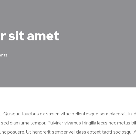
r sit amet
nts
t. Quisque faucibus ex sapien vitae pellentesque sem placerat. In i
n sed diam urna tempor. Pulvinar vivamus fringilla lacus nec metus 
unc posuere. Ut hendrerit semper vel class aptent taciti sociosqu. A