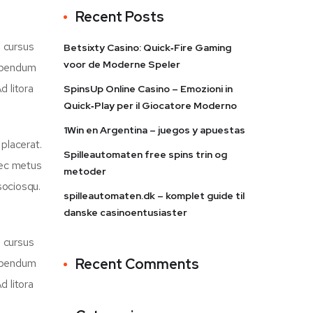
Recent Posts
d cursus
Betsixty Casino: Quick‑Fire Gaming
voor de Moderne Speler
bibendum
d litora
SpinsUp Online Casino – Emozioni in
Quick‑Play per il Giocatore Moderno
1Win en Argentina – juegos y apuestas
placerat.
Spilleautomaten free spins trin og
 nec metus
metoder
sociosqu.
spilleautomaten.dk – komplet guide til
danske casinoentusiaster
d cursus
Recent Comments
bibendum
d litora