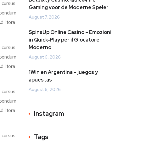
d cursus
Gaming voor de Moderne Speler
bibendum
August 7, 2026
d litora
SpinsUp Online Casino – Emozioni
in Quick‑Play per il Giocatore
d cursus
Moderno
bibendum
August 6, 2026
d litora
1Win en Argentina – juegos y
apuestas
August 6, 2026
d cursus
bibendum
d litora
Instagram
d cursus
Tags