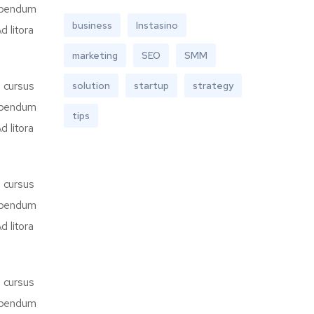
bibendum
business
Instasino
d litora
marketing
SEO
SMM
d cursus
solution
startup
strategy
bibendum
tips
d litora
d cursus
bibendum
d litora
d cursus
bibendum