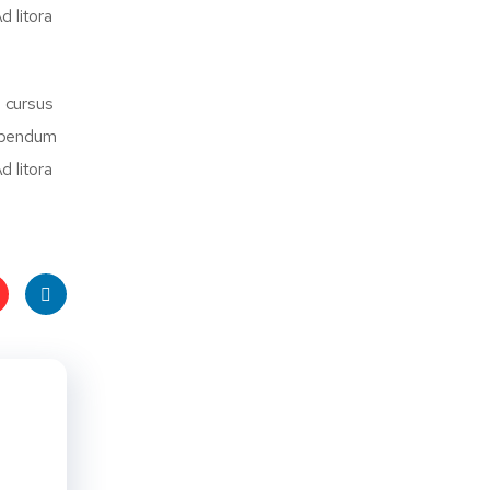
d litora
d cursus
bibendum
d litora
t
Linke
s
dIn